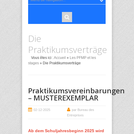
Die
Praktikumsverträge
Vous êtes ici :
Accueil
»
Les PFMP et les
stages
» Die Praktikumsverträge
Praktikumsvereinbarungen
– MUSTEREXEMPLAR
02-12-2025
par Bureau des
Entreprises
Ab dem Schuljahresbeginn 2025 wird