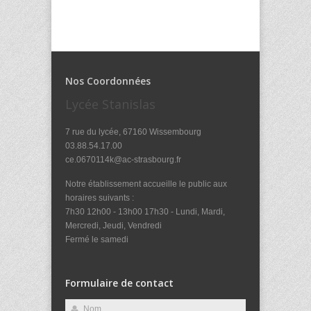
Nos Coordonnées
Lycée Stanislas
7 rue du lycée, 67160 Wissembourg
03.88.54.17.00
ce.0670114k@ac-strasbourg.fr
Notre établissement accueille le public aux
horaires suivants :
7h30 12h00 - 13h00 17h30 - Lundi, Mardi,
Mercredi, Jeudi, Vendredi
Fermé le samedi
Formulaire de contact