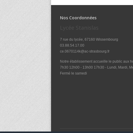
Nos Coordonnées
Lycée Stanislas
7 rue du lycée, 67160 Wissembourg
03.88.54.17.00
ce.0670114k@ac-strasbourg.fr
Notre établissement accueille le public aux ho
7h30 12h00 - 13h00 17h30 - Lundi, Mardi, Me
Fermé le samedi