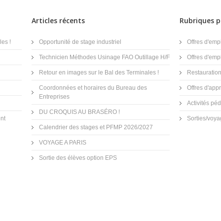
Articles récents
Rubriques p
es !
Opportunité de stage industriel
Offres d'emp
Technicien Méthodes Usinage FAO Outillage H/F
Offres d'emp
Retour en images sur le Bal des Terminales !
Restauratio
Coordonnées et horaires du Bureau des
Offres d'app
Entreprises
Activités p
DU CROQUIS AU BRASÉRO !
nt
Sorties/voy
Calendrier des stages et PFMP 2026/2027
VOYAGE A PARIS
Sortie des élèves option EPS