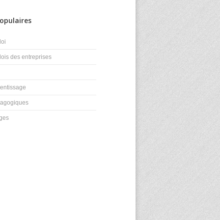
opulaires
loi
lois des entreprises
n
rentissage
édagogiques
ages