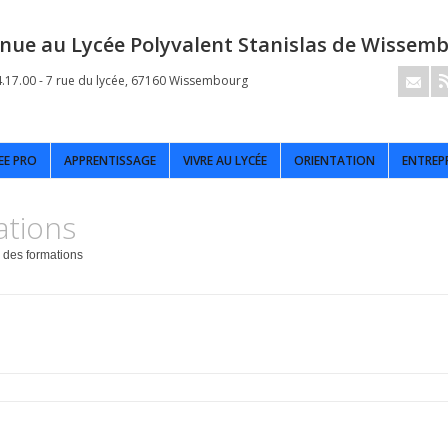
nue au Lycée Polyvalent Stanislas de Wissem
4.17.00 - 7 rue du lycée, 67160 Wissembourg
EE PRO
APPRENTISSAGE
VIVRE AU LYCÉE
ORIENTATION
ENTREP
ations
 des formations