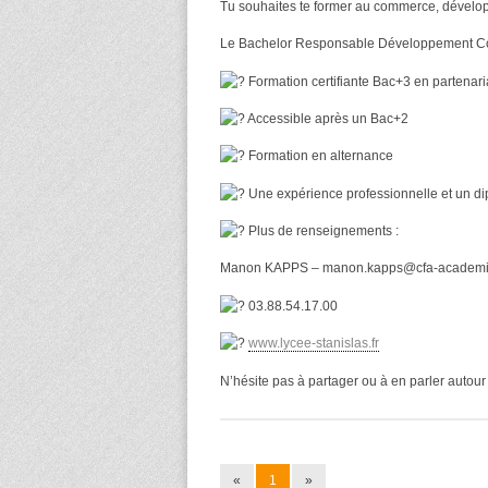
Tu souhaites te former au commerce, développe
Le Bachelor Responsable Développement Comme
Formation certifiante Bac+3 en partena
Accessible après un Bac+2
Formation en alternance
Une expérience professionnelle et un 
Plus de renseignements :
Manon KAPPS – manon.kapps@cfa-academiq
03.88.54.17.00
www.lycee-stanislas.fr
N’hésite pas à partager ou à en parler autour 
«
1
»