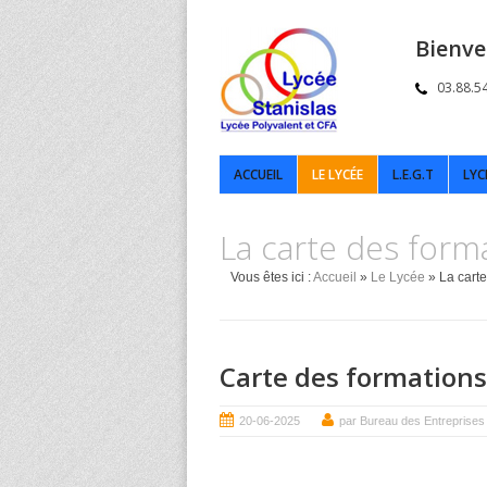
Bienve
03.88.5
ACCUEIL
LE LYCÉE
L.E.G.T
LYC
La carte des form
Vous êtes ici :
Accueil
»
Le Lycée
» La carte
Carte des formations
20-06-2025
par Bureau des Entreprises