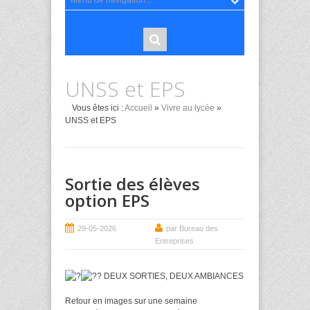
UNSS et EPS
Vous êtes ici :
Accueil
»
Vivre au lycée
»
UNSS et EPS
Sortie des élèves
option EPS
29-05-2026
par Bureau des
Entreprises
DEUX SORTIES, DEUX AMBIANCES
Retour en images sur une semaine