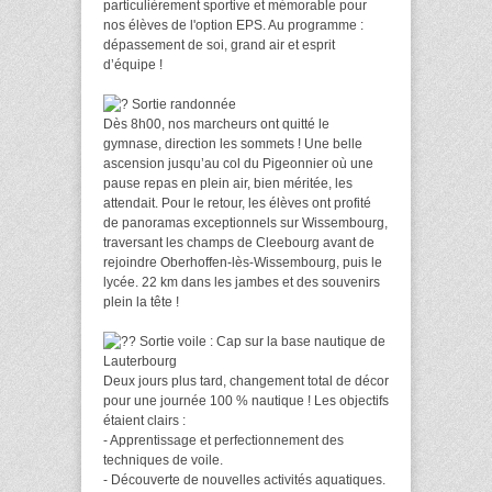
particulièrement sportive et mémorable pour
nos élèves de l'option EPS. Au programme :
dépassement de soi, grand air et esprit
d’équipe !
Sortie randonnée
Dès 8h00, nos marcheurs ont quitté le
gymnase, direction les sommets ! Une belle
ascension jusqu’au col du Pigeonnier où une
pause repas en plein air, bien méritée, les
attendait. Pour le retour, les élèves ont profité
de panoramas exceptionnels sur Wissembourg,
traversant les champs de Cleebourg avant de
rejoindre Oberhoffen-lès-Wissembourg, puis le
lycée. 22 km dans les jambes et des souvenirs
plein la tête !
Sortie voile : Cap sur la base nautique de
Lauterbourg
Deux jours plus tard, changement total de décor
pour une journée 100 % nautique ! Les objectifs
étaient clairs :
- Apprentissage et perfectionnement des
techniques de voile.
- Découverte de nouvelles activités aquatiques.