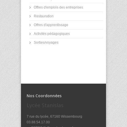
Offres d'emplois des entreprises
Restauration
Offres d'apprentissage
Activités pédagogiques
Sorties/voyages
Nos Coordonnées
Lycée Stanislas
7 rue du lycée, 67160 Wissembourg
03.88.54.17.00