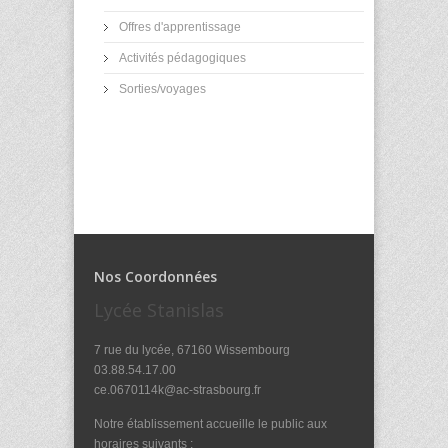
Offres d'apprentissage
Activités pédagogiques
Sorties/voyages
Nos Coordonnées
Lycée Stanislas
7 rue du lycée, 67160 Wissembourg
03.88.54.17.00
ce.0670114k@ac-strasbourg.fr
Notre établissement accueille le public aux
horaires suivants :