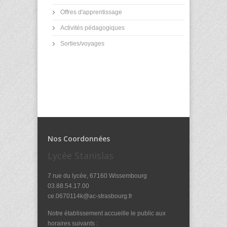
Offres d'apprentissage
Activités pédagogiques
Sorties/voyages
Nos Coordonnées
Lycée Stanislas
7 rue du lycée, 67160 Wissembourg
03.88.54.17.00
ce.0670114k@ac-strasbourg.fr
Notre établissement accueille le public aux
horaires suivants :