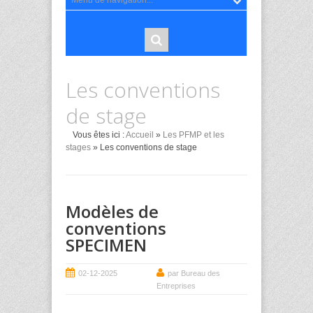
Les conventions
de stage
Vous êtes ici :
Accueil
»
Les PFMP et les
stages
» Les conventions de stage
Modèles de
conventions
SPECIMEN
02-12-2025
par Bureau des
Entreprises