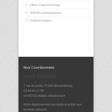
Offres d'apprentissage
Activités pédagogiques
Sorties/voyages
Nos Coordonnées
Lycée Stanislas
7 rue du lycée, 67160 Wissembourg
03.88.54.17.00
ce.0670114k@ac-strasbourg.fr
Notre établissement accueille le public aux
horaires suivants :