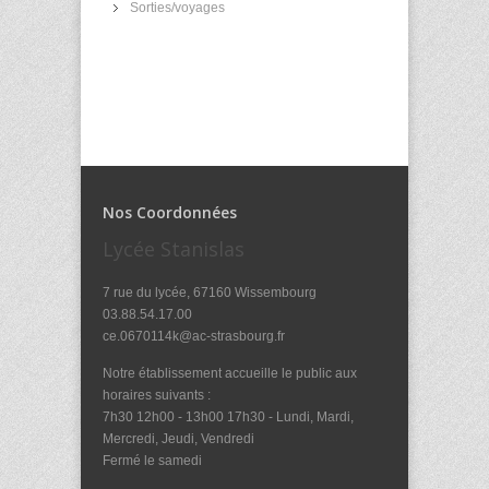
Sorties/voyages
Nos Coordonnées
Lycée Stanislas
7 rue du lycée, 67160 Wissembourg
03.88.54.17.00
ce.0670114k@ac-strasbourg.fr
Notre établissement accueille le public aux
horaires suivants :
7h30 12h00 - 13h00 17h30 - Lundi, Mardi,
Mercredi, Jeudi, Vendredi
Fermé le samedi