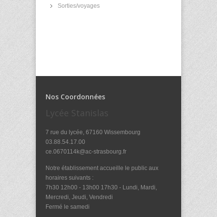
Sorties/voyages
Nos Coordonnées
Lycée Stanislas
7 rue du lycée, 67160 Wissembourg
03.88.54.17.00
ce.0670114k@ac-strasbourg.fr
Notre établissement accueille le public aux
horaires suivants :
7h30 12h00 - 13h00 17h30 - Lundi, Mardi,
Mercredi, Jeudi, Vendredi
Fermé le samedi