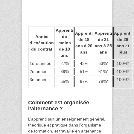
Apprenti
Apprenti
Apprenti
Apprenti
Année
de
de 18
de 21
de 26
d’exécution
moins
ans à 20
ans à 25
ans et
du contrat
de 18
ans
ans
plus
ans
1ère année
27%
43%
53%*
100%*
2e année
39%
51%
61%*
100%*
3e année
100%*
55%
67%
78%*
Comment est organisée
l’alternance ?
L’apprenti suit un enseignement général,
théorique et pratique dans l’organisme
de formation, et travaille en alternance