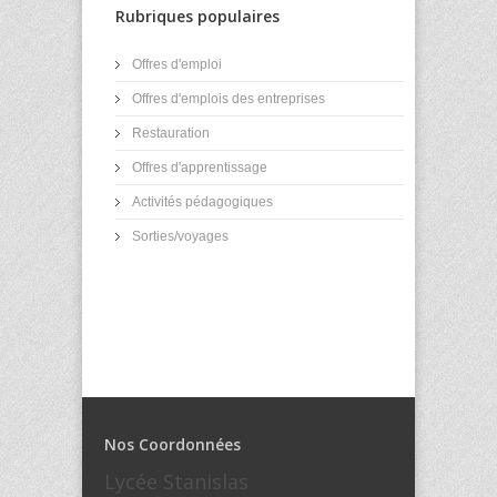
Rubriques populaires
Offres d'emploi
Offres d'emplois des entreprises
Restauration
Offres d'apprentissage
Activités pédagogiques
Sorties/voyages
Nos Coordonnées
Lycée Stanislas