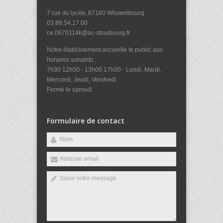
7 rue du lycée, 67160 Wissembourg
03.88.54.17.00
ce.0670114k@ac-strasbourg.fr
Notre établissement accueille le public aux
horaires suivants :
7h30 12h00 - 13h00 17h30 - Lundi, Mardi,
Mercredi, Jeudi, Vendredi
Fermé le samedi
Formulaire de contact