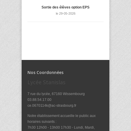
Sortie des élèves option EPS
le 29-05-2026
Nos Coordonnées
Lycée Stanislas
7 rue du lycée, 67160 Wissembourg
03.88.54.17.00
ce.0670114k@ac-strasbourg.fr
Notre établissement accueille le public aux
horaires suivants :
7h30 12h00 - 13h00 17h30 - Lundi, Mardi,