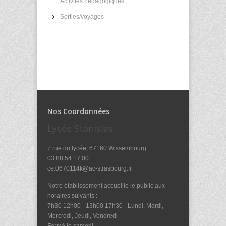
Activités pédagogiques
Sorties/voyages
Nos Coordonnées
Lycée Stanislas
7 rue du lycée, 67160 Wissembourg
03.88.54.17.00
ce.0670114k@ac-strasbourg.fr
Notre établissement accueille le public aux
horaires suivants :
7h30 12h00 - 13h00 17h30 - Lundi, Mardi,
Mercredi, Jeudi, Vendredi