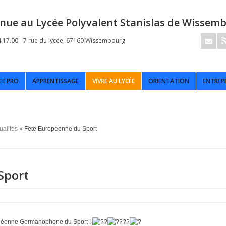
nue au Lycée Polyvalent Stanislas de Wissem
4.17.00 - 7 rue du lycée, 67160 Wissembourg
EE PRO
APPRENTISSAGE
VIVRE AU LYCÉE
ORIENTATION
ENTREP
ualités
» Fête Européenne du Sport
Sport
ropéenne Germanophone du Sport !