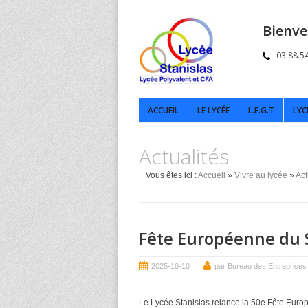
Bienve
03.88.5
ACCUEIL
LE LYCÉE
L.E.G.T
LYC
Actualités
Vous êtes ici :
Accueil
»
Vivre au lycée
»
Act
Fête Européenne du 
2025-10-10
par Bureau des Entreprises
Le Lycée Stanislas relance la 50e Fête Eu