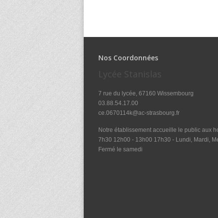
Nos Coordonnées
Lycée Stanislas
7 rue du lycée, 67160 Wissembourg
03.88.54.17.00
ce.0670114k@ac-strasbourg.fr
Notre établissement accueille le public aux ho
7h30 12h00 - 13h00 17h30 - Lundi, Mardi, Me
Fermé le samedi