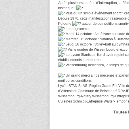
Après plusieurs années d’interruption, la F
historique !
Plus qu’un simple événement sportif, cett
Depuis 1970, cette manifestation rassemble
Pologne
autour de compétitions sportiv
Le programme :
Mardi 14 octobre : Athlétisme au stade d
Mercredi 15 octobre : Natation à Betschd
Jeudi 16 octobre : Volley-ball au gymna
Visite guidée de Wissembourg et excurs
Le Lycée Stanislas, fier d’avoir rejoint c
établissements partenaires.
Wissembourg deviendra, le temps de quel
Un grand merci à nos mécènes et partenai
meilleures conditions :
Lycée STANISLAS- Région Grand Est-Ville
d’Altenstadt-Commune de Betschdorf-DRAJES
Wissembourg-Rotary Wissembourg-Entreprise 
Cuisines Schmidt-Entreprise Walter-Temporis 
Toutes 