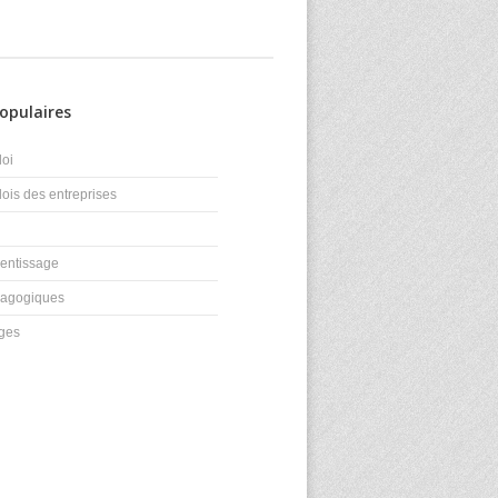
opulaires
loi
lois des entreprises
n
rentissage
édagogiques
ages