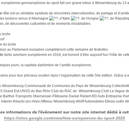
ête européenne germanophone du sport fait son grand retour à Wissembourg du 13 a
e fête est un véritable symbole de rencontres interculturelles, de partage et d’ami
 des lycéens venus d’Allemagne
, d’Italie
, de Hongrie
, de Républi
es, de découvertes culturelles et de moments inoubliables.
u lycée
orf
se du lycée
ion au Parlement européen complèteront cette semaine de festivités.
ette belle aventure européenne en 2018, est honoré d’être aujourd’hui l’hôte de cette
ques jours, la capitale éphémère de l’amitié européenne.
res pour leur précieux soutien dans l’organisation de cette 50e édition. Grâce à e
 de Wissembourg-Communauté de Communes du Pays de Wissembourg-Collectivi
 Grand Est-UNSS du Bas Rhin-Club du RAC de Wissembourg-Club La Vague de Bet
Barthel-Transports Obernesser-Pâtisserie Daniel Rebert-RD Auto-Entreprise Par
interim-Réactiv pro-Alain Afflelou Wissembourg-Wolff Automobiles-Etesia outils W
les informations de l'évènement sur notre site internet dédié à cet
https://sites.google.com/view/fete-europeenne-du-sport-2025