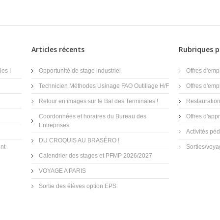
Articles récents
Rubriques p
es !
Opportunité de stage industriel
Offres d'emp
Technicien Méthodes Usinage FAO Outillage H/F
Offres d'emp
Retour en images sur le Bal des Terminales !
Restauratio
Coordonnées et horaires du Bureau des
Offres d'app
Entreprises
Activités p
DU CROQUIS AU BRASÉRO !
nt
Sorties/voy
Calendrier des stages et PFMP 2026/2027
VOYAGE A PARIS
Sortie des élèves option EPS