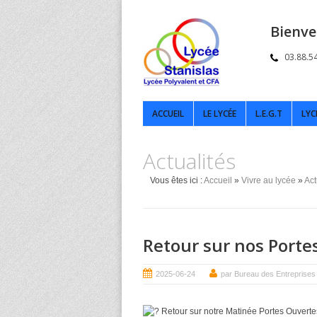
Bienve
03.88.5
ACCUEIL
LE LYCÉE
L.E.G.T
LYC
Actualités
Vous êtes ici :
Accueil
»
Vivre au lycée
»
Act
Retour sur nos Porte
2025-06-24
par Bureau des Entreprises
Retour sur notre Matinée Portes Ouvert