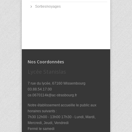
Sorties/voyages
Nos Coordonnées
Lycée Stanislas
7 rue du lycée, 67160 Wissembourg
03.88.54.17.00
ce.0670114k@ac-strasbourg.fr
Notre établissement accueille le public aux
horaires suivants :
7h30 12h00 - 13h00 17h30 - Lundi, Mardi,
Mercredi, Jeudi, Vendredi
Fermé le samedi